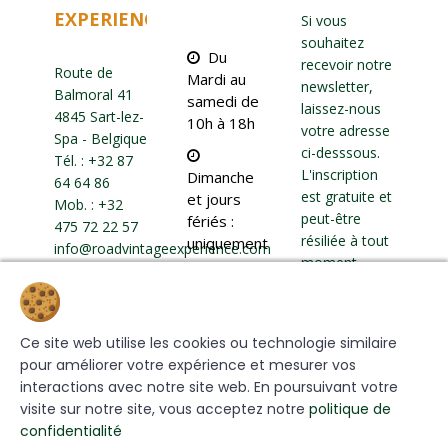
EXPERIENCE
Si vous
souhaitez
Du
recevoir notre
Route de
Mardi au
newsletter,
Balmoral 41
samedi de
laissez-nous
4845 Sart-lez-
10h à 18h
votre adresse
Spa - Belgique
ci-desssous.
Tél. :
+32 87
L'inscription
Dimanche
64 64 86
est gratuite et
et jours
Mob. :
+32
peut-être
fériés :
475 72 22 57
résiliée à tout
uniquement
info@roadvintageexperience.com
moment.
sur
réservation
Cookies
Ce site web utilise les cookies ou technologie similaire
S'INSCRIRE
pour améliorer votre expérience et mesurer vos
interactions avec notre site web. En poursuivant votre
visite sur notre site, vous acceptez notre
politique de
confidentialité